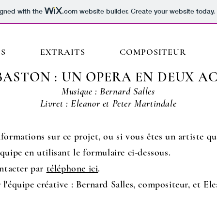
igned with the
.com
website builder. Create your website today.
S
EXTRAITS
COMPOSITEUR
ASTON : UN
OPERA EN DEUX
AC
Musique
: Bernard Salles
Livret
: Eleanor et
Peter Martindale
nformations sur ce projet, ou si vous êtes un
artiste qu
quipe en utilisant le formulaire ci-dessous.
ntacter par
té
léphone ici
.
 l'équipe créative : Bernard Salles, compositeur, et El